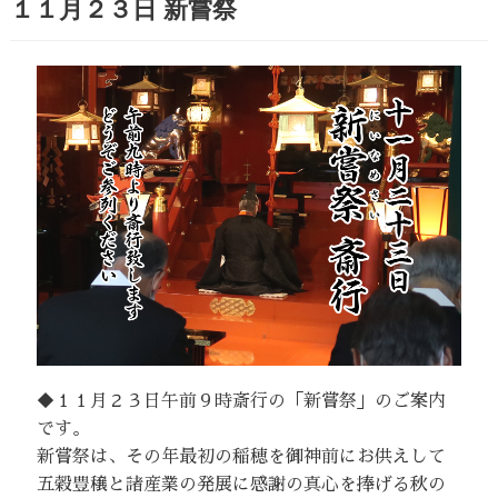
１１月２３日 新嘗祭
◆１１月２３日午前９時斎行の「新嘗祭」のご案内
です。
新嘗祭は、その年最初の稲穂を御神前にお供えして
五穀豊穣と諸産業の発展に感謝の真心を捧げる秋の