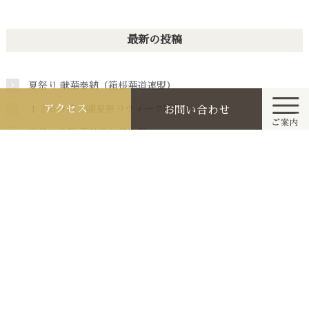
最新の投稿
夏祭り 献華奉納（箱根華道連盟）
アクセス
１２６９芦ノ湖夏祭りウィーク開催！
お問い合わせ
７月１５日 両社参り月次祭
ホーム
７月１３日 九頭龍神社本宮月次祭
６月３０日 夏越大祓
今月と来月の祭典行事
お知らせ
カテゴリ一覧
参拝作法と家庭の祭り
お知らせ