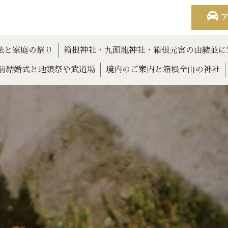
法と家庭の祭り
箱根神社・九頭龍神社・箱根元宮の由緒並に
前結婚式と地鎮祭や武道場
境内のご案内と箱根全山の神社