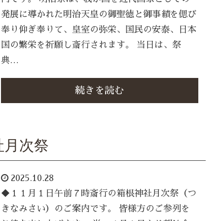
発展に導かれた明治天皇の御聖徳と御事績を偲び
奉り仰ぎ奉りて、皇室の弥栄、国民の安泰、日本
国の繁栄を祈願し斎行されます。 当日は、祭
典…
続きを読む
社月次祭
2025.10.28
◆１１月１日午前７時斎行の箱根神社月次祭（つ
きなみさい）のご案内です。 皆様方のご参列を