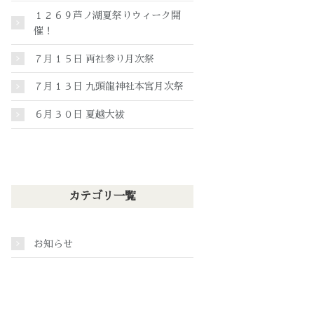
１２６９芦ノ湖夏祭りウィーク開
催！
７月１５日 両社参り月次祭
７月１３日 九頭龍神社本宮月次祭
６月３０日 夏越大祓
カテゴリ一覧
お知らせ