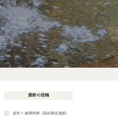
最新の投稿
夏祭り 献華奉納（箱根華道連盟）