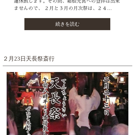
運休致します。その間、箱根元宮への登拝は出来
ませんので、 ２月と３月の月次祭は、２４…
続きを読む
２月23日天長祭斎行