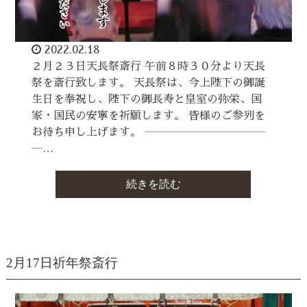
2022.02.18
２月２３日天長祭斎行 午前８時３０分より天長
祭を斎行致します。 天長祭は、今上陛下の御誕
生日を奉祝し、陛下の御長寿と皇室の弥栄、国
家・国民の安寧を祈願します。 皆様のご参列を
お待ち申し上げます。 ―――――――――――
―…
続きを読む
2月17日祈年祭斎行