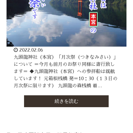
2022.02.06
九頭龍神社（本宮）「月次祭（つきなみさい）」
について ＝今月も前月のお祭り同様に斎行致し
ます＝ ◆九頭龍神社（本宮）への参拝船は就航
しています！ 元箱根桟橋 発＝10：30（１３日の
月次祭に限ります） 九頭龍の森桟橋 着…
続きを読む