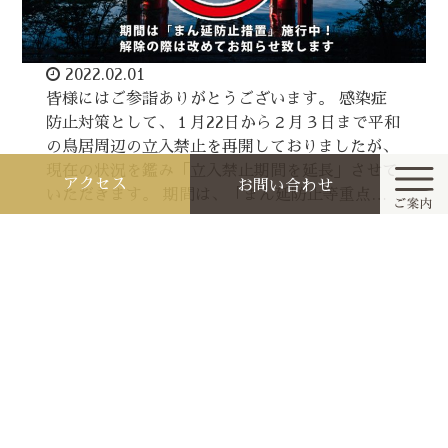
2022.02.01
皆様にはご参詣ありがとうございます。 感染症
防止対策として、１月22日から２月３日まで平和
の鳥居周辺の立入禁止を再開しておりましたが、
現在の状況を鑑み「立入禁止期間を延長」させて
アクセス
お問い合わせ
いただきます。 期間は、「まん延防止等重点…
続きを読む
ホーム
今月と来月の祭典行事
２月３日は一陽来復の節分祭！（2/1更新）
お知らせ
参拝作法と家庭の祭り