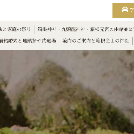
法と家庭の祭り
箱根神社・九頭龍神社・箱根元宮の由緒並に
前結婚式と地鎮祭や武道場
境内のご案内と箱根全山の神社