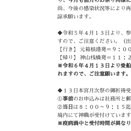
り、今月も前月のお祭り同様に
尚、今後の感染状況等により再
諒承願います。
◆令和５年４月１３日より、参
すので、ご注意ください。（出
【行き】 元箱根港発＝９：０
【帰り】 神山桟橋発＝１１：
※令和６年４月１３日より乗船
れますので、ご注意願います。
◆１３日本宮月次祭の御祈祷受
①
事前
のお申込みは社務所と郵
②
当日
は８：００～９：１５迄
境内にて神職が受付けています
※疫病渦中と受付時間が異なり