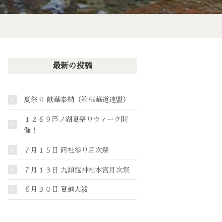
最新の投稿
夏祭り 献華奉納（箱根華道連盟）
１２６９芦ノ湖夏祭りウィーク開
催！
７月１５日 両社参り月次祭
７月１３日 九頭龍神社本宮月次祭
６月３０日 夏越大祓