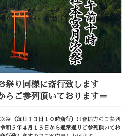
お祭り同様に斎行致します
からご参列頂いております＝
次祭
（毎月１３
日１０時斎行）
は皆様方のご参列
令和５年４月１３日から通常通りご参列頂いてお