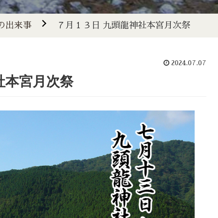
の出来事
７月１３日 九頭龍神社本宮月次祭
2024.07.07
社本宮月次祭