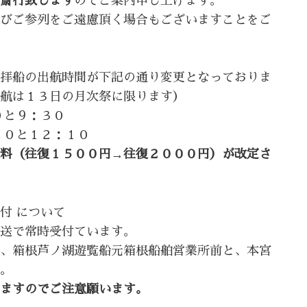
斎行致します
のでご案内申し上げます。
びご参列をご遠慮頂く場合もございますことをご
拝船の出航時間が下記の通り変更となっておりま
航は１３日の月次祭に限ります）
０と９：３０
２０と１２：１０
料（往復１５００円→往復２０００円）が改定さ
付 について
送で常時受付ています。
、箱根芦ノ湖遊覧船元箱根船舶営業所前と、本宮
。
ますのでご注意願います。