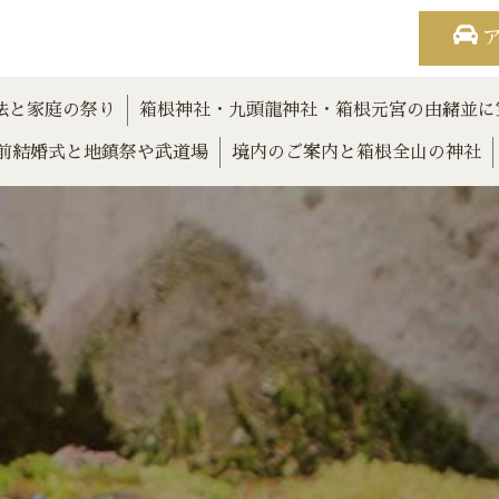
法と家庭の祭り
箱根神社・九頭龍神社・箱根元宮の由緒並に
前結婚式と地鎮祭や武道場
境内のご案内と箱根全山の神社