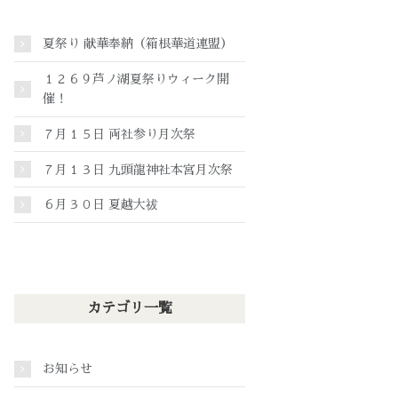
夏祭り 献華奉納（箱根華道連盟）
１２６９芦ノ湖夏祭りウィーク開
催！
７月１５日 両社参り月次祭
７月１３日 九頭龍神社本宮月次祭
６月３０日 夏越大祓
カテゴリ一覧
お知らせ