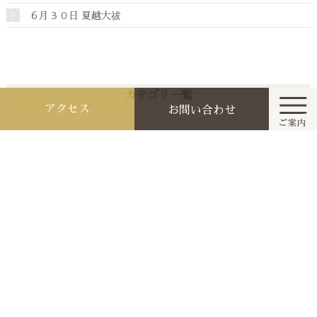
６月３０日 夏越大祓
カテゴリ一覧
アクセス
お問い合わせ
お知らせ
ホーム
今月と来月の祭典行事
月別アーカイブ
お知らせ
2026年7月 [4]
参拝作法と家庭の祭り
2026年6月 [3]