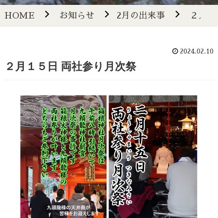
HOME
お知らせ
2月の出来事
２月１
2024.02.10
２月１５日 両社参り月次祭