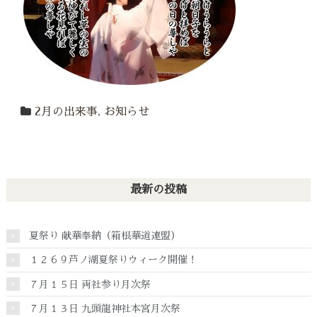
2月の出来事
,
お知らせ
最新の投稿
夏祭り 献華奉納（箱根華道連盟）
１２６９芦ノ湖夏祭りウィーク開催！
７月１５日 両社参り月次祭
７月１３日 九頭龍神社本宮月次祭