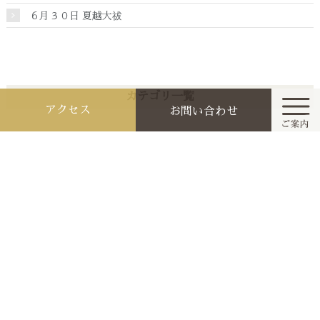
６月３０日 夏越大祓
カテゴリ一覧
アクセス
お問い合わせ
お知らせ
ホーム
今月と来月の祭典行事
月別アーカイブ
お知らせ
2026年7月 [4]
参拝作法と家庭の祭り
2026年6月 [3]