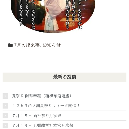
7月の出来事
,
お知らせ
最新の投稿
夏祭り 献華奉納（箱根華道連盟）
１２６９芦ノ湖夏祭りウィーク開催！
７月１５日 両社参り月次祭
７月１３日 九頭龍神社本宮月次祭