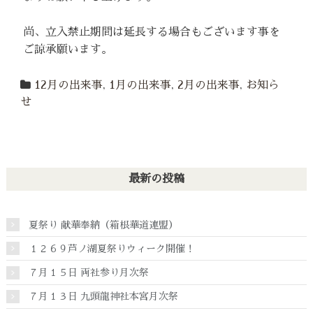
尚、立入禁止期間は延長する場合もございます事を
ご諒承願います。
12月の出来事
,
1月の出来事
,
2月の出来事
,
お知ら
せ
最新の投稿
夏祭り 献華奉納（箱根華道連盟）
１２６９芦ノ湖夏祭りウィーク開催！
７月１５日 両社参り月次祭
７月１３日 九頭龍神社本宮月次祭