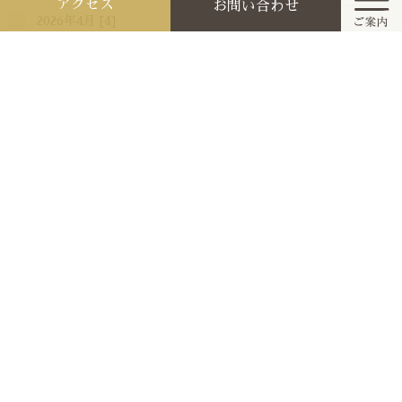
アクセス
お問い合わせ
2026年4月 [4]
2026年3月 [3]
ホーム
2026年2月 [5]
2026年1月 [2]
今月と来月の祭典行事
2025年12月 [2]
お知らせ
2025年11月 [2]
2025年10月 [6]
参拝作法と家庭の祭り
箱根神社・九頭龍神社・箱根元宮
手水・参拝・玉串拝礼・直会の作法
毎月の祭りと四季の祭り
箱根神社 由緒と神道名言
神棚祭りと先祖祭り
御祈祷と御守や御神印など