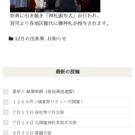
祭典に引き続き「神札頒布式」が行われ、
宮司より各地区総代に御神札が授与されます。
12月の出来事
,
お知らせ
最新の投稿
夏祭り 献華奉納（箱根華道連盟）
１２６９芦ノ湖夏祭りウィーク開催！
７月１５日 両社参り月次祭
７月１３日 九頭龍神社本宮月次祭
６月３０日 夏越大祓