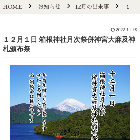
HOME
お知らせ
12月の出来事
１２月
2022.11.28
１２月１日 箱根神社月次祭併神宮大麻及神
札頒布祭