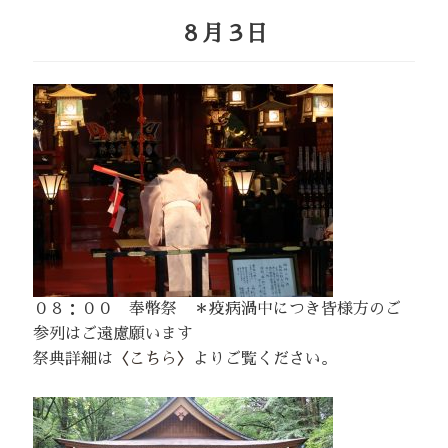
８月３日
０８：００ 奉幣祭 ＊疫病渦中につき皆様方のご
参列はご遠慮願います
祭典詳細は
〈こちら〉
よりご覧ください。