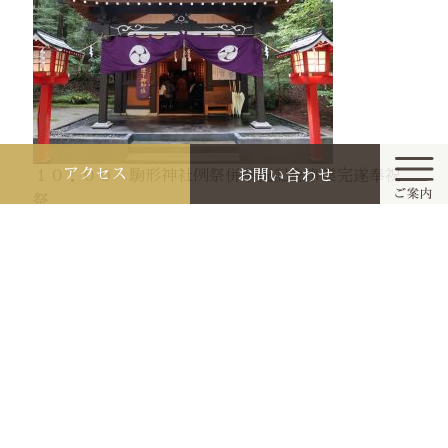
アクセス
お問い合わせ
１０：００ 駒形神社例祭併奉祝記念事業完遂奉祝
祭
＊子供神輿渡御は休止致します
ホーム
祭典詳細は
〈こちら〉
よりご覧ください。
今月と来月の祭典行事
お知らせ
参拝作法と家庭の祭り