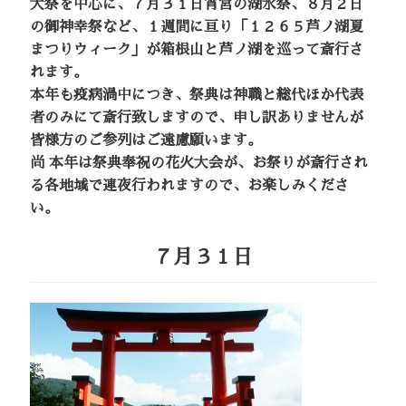
大祭を中心に、７月３１日宵宮の湖水祭、８月２日
の御神幸祭など、１週間に亘り「１２６５芦ノ湖夏
まつりウィーク」が箱根山と芦ノ湖を巡って斎行さ
れます。
本年も疫病渦中につき、祭典は神職と総代ほか代表
者のみにて斎行致しますので、申し訳ありませんが
皆様方のご参列はご遠慮願います。
尚 本年は祭典奉祝の花火大会が、お祭りが斎行され
る各地域で連夜行われますので、お楽しみくださ
い。
７月３１日