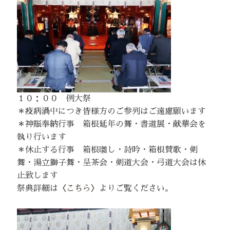
１０：００ 例大祭
＊疫病渦中につき皆様方のご参列はご遠慮願います
＊神賑奉納行事 箱根延年の舞・書道展・献華会を
執り行います
＊休止する行事 箱根囃し・詩吟・箱根賛歌・剣
舞・湯立獅子舞・呈茶会・剣道大会・弓道大会は休
止致します
祭典詳細は
〈こちら〉
よりご覧ください。