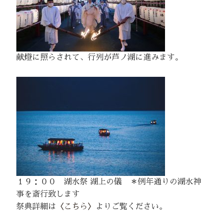
献燈に照らされて、行列が芦ノ湖に進みます。
１９：００ 湖水祭 湖上の儀 ＊例年通りの湖水神
事を斎行致します
祭典詳細は
〈こちら〉
よりご覧ください。