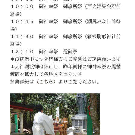
１０：００ 御神幸祭 御旅所祭（芦之湯集会所前
祭場）
１０：４５ 御神幸祭 御旅所祭（湖尻みよし前祭
場）
１１：３０ 御神幸祭 御旅所祭（箱根駒形神社前
祭場）
１２：１０ 御神幸祭 還御祭
＊疫病渦中につき皆様方のご参列はご遠慮願います
＊大神輿渡御は休止し、昨年同様に御神幸祭の鳳輦
渡御を拡大して各地区を巡ります
祭典詳細は
〈こちら〉
よりご覧ください。