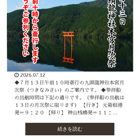
2026.07.12
◆７月１３日午前１０時斎行の九頭龍神社本宮月
次祭（つきなみさい）のご案内です。 ◆参拝船
の出航時間は下記の通りです。（参拝船の出航は
１３日の月次祭に限ります） 【行き】 元箱根港
発＝９：２０ 【帰り】 神山桟橋発＝１１：…
続きを読む