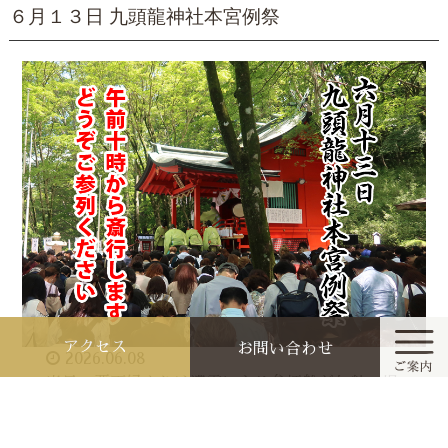
６月１３日 九頭龍神社本宮例祭
アクセス
お問い合わせ
2026.06.08
当日、悪天候または濃霧により参拝船が欠航の場
合は、箱根神社境内の「九頭龍神社新宮」にて午
ホーム
前１０時より斎行致しますので、ご確認くださ