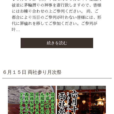
祓並に茅輪潜りの神事を斎行致しますので、皆様
にはお繰り合わせの上ご参列ください。 尚、ご
都合により当日のご参列が叶わない皆様には、形
代に罪穢れを移してご参加ください。ご参列が
叶…
続きを読む
６月１５日 両社参り月次祭