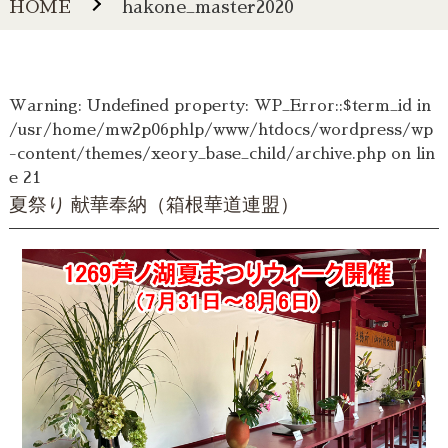
HOME
hakone_master2020
Warning
: Undefined property: WP_Error::$term_id in
/usr/home/mw2p06phlp/www/htdocs/wordpress/wp
-content/themes/xeory_base_child/archive.php
on lin
e
21
夏祭り 献華奉納（箱根華道連盟）