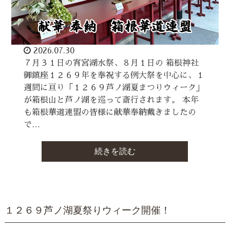
2026.07.30
７月３１日の宵宮湖水祭、８月１日の 箱根神社
御鎮座１２６９年を奉祝する例大祭を中心に、１
週間に亘り「１２６９芦ノ湖夏まつりウィーク」
が箱根山と芦ノ湖を巡って斎行されます。 本年
も箱根華道連盟の皆様に献華奉納戴きましたの
で…
続きを読む
１２６９芦ノ湖夏祭りウィーク開催！