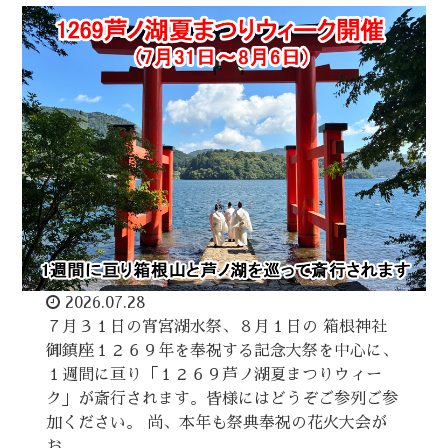
2026.07.28
７月３１日の宵宮湖水祭、８月１日の 箱根神社
御鎮座１２６９年を奉祝する記念大祭を中心に、
１週間に亘り「１２６９芦ノ湖夏まつりウィー
ク」が斎行されます。皆様にはどうぞご参列ご参
加ください。 尚、本年も祭典奉祝の花火大会が
お…